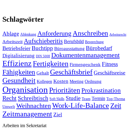
Schlagwörter
Anforderung
Anschreiben
Ablage
Ablenkung
Arbeitsrecht
Aufschieberitis
Berufsbild
Arbeitszeit
Besprechung
Buchtipp
Bürobedarf
Betriebsfeier
Büroausstattung
Dokumentenmanagement
Digitalisierung
DIN 5008
Effizienz
Fertigkeiten
Fitness
Firmengeschenk
Fähigkeiten
Geschäftsbrief
Geschäftsreise
Gehalt
Gesundheit
Kosten
Ordnung
Kollegen
Meeting
Organisation
Prioritäten
Prokrastination
Recht
Schreibtisch
Studie
Termin
Team
Top-Thema
Soft Skills
Work-Life-Balance
Zeit
Weihnachten
Umwelt
Zeitmanagement
Ziel
Arbeiten im Sekretariat