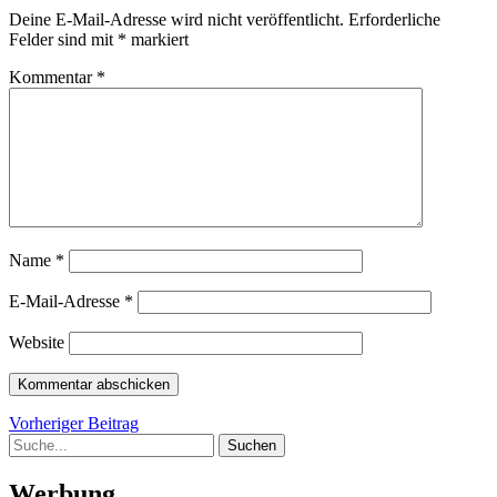
Deine E-Mail-Adresse wird nicht veröffentlicht.
Erforderliche
Felder sind mit
*
markiert
Kommentar
*
Name
*
E-Mail-Adresse
*
Website
Beitragsnavigation
Vorheriger
Vorheriger Beitrag
Suche
Beitrag
Werbung