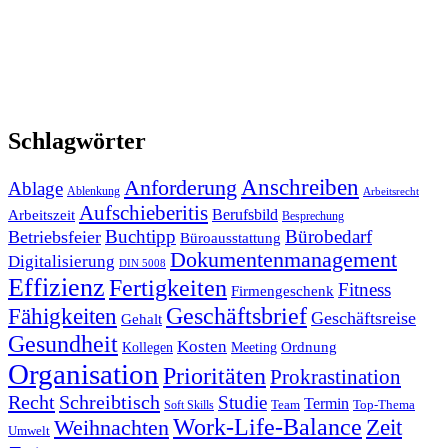
Schlagwörter
Anforderung
Anschreiben
Ablage
Ablenkung
Arbeitsrecht
Aufschieberitis
Berufsbild
Arbeitszeit
Besprechung
Buchtipp
Bürobedarf
Betriebsfeier
Büroausstattung
Dokumentenmanagement
Digitalisierung
DIN 5008
Effizienz
Fertigkeiten
Fitness
Firmengeschenk
Fähigkeiten
Geschäftsbrief
Geschäftsreise
Gehalt
Gesundheit
Kosten
Ordnung
Kollegen
Meeting
Organisation
Prioritäten
Prokrastination
Recht
Schreibtisch
Studie
Termin
Team
Top-Thema
Soft Skills
Work-Life-Balance
Zeit
Weihnachten
Umwelt