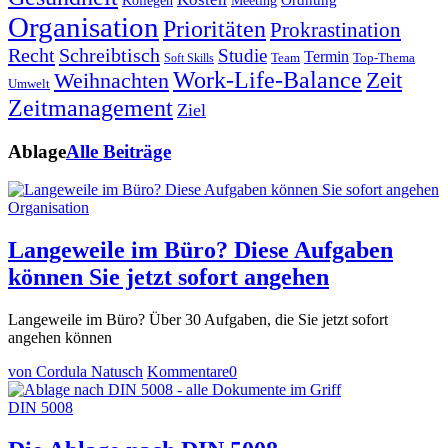
Kollegen
Meeting
Organisation
Prioritäten
Prokrastination
Recht
Schreibtisch
Studie
Termin
Team
Top-Thema
Soft Skills
Work-Life-Balance
Zeit
Weihnachten
Umwelt
Zeitmanagement
Ziel
Ablage
Alle Beiträge
Organisation
Langeweile im Büro? Diese Aufgaben
können Sie jetzt sofort angehen
Langeweile im Büro? Über 30 Aufgaben, die Sie jetzt sofort
angehen können
von Cordula Natusch
Kommentare
0
DIN 5008