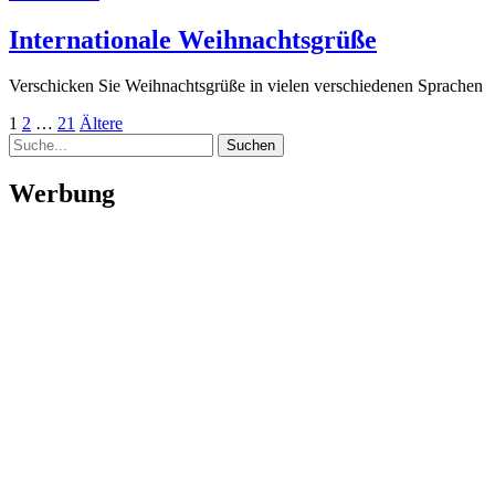
Internationale Weihnachtsgrüße
Verschicken Sie Weihnachtsgrüße in vielen verschiedenen Sprachen
Seitennummerierung
Seite
Seite
Seite
Ältere
1
2
…
21
Ältere
Suche
Beiträge
der
Beiträge
Werbung