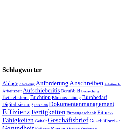
Schlagwörter
Anforderung
Anschreiben
Ablage
Ablenkung
Arbeitsrecht
Aufschieberitis
Berufsbild
Arbeitszeit
Besprechung
Buchtipp
Bürobedarf
Betriebsfeier
Büroausstattung
Dokumentenmanagement
Digitalisierung
DIN 5008
Effizienz
Fertigkeiten
Fitness
Firmengeschenk
Fähigkeiten
Geschäftsbrief
Geschäftsreise
Gehalt
Gesundheit
Kosten
Ordnung