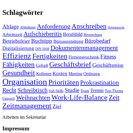
Schlagwörter
Anforderung
Anschreiben
Ablage
Ablenkung
Arbeitsrecht
Aufschieberitis
Berufsbild
Arbeitszeit
Besprechung
Buchtipp
Bürobedarf
Betriebsfeier
Büroausstattung
Dokumentenmanagement
Digitalisierung
DIN 5008
Effizienz
Fertigkeiten
Fitness
Firmengeschenk
Fähigkeiten
Geschäftsbrief
Geschäftsreise
Gehalt
Gesundheit
Kosten
Ordnung
Kollegen
Meeting
Organisation
Prioritäten
Prokrastination
Recht
Schreibtisch
Studie
Termin
Team
Top-Thema
Soft Skills
Work-Life-Balance
Zeit
Weihnachten
Umwelt
Zeitmanagement
Ziel
Arbeiten im Sekretariat
Impressum