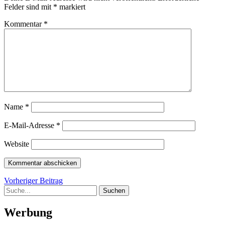
Felder sind mit
*
markiert
Kommentar
*
Name
*
E-Mail-Adresse
*
Website
Beitragsnavigation
Vorheriger
Vorheriger Beitrag
Suche
Beitrag
Werbung