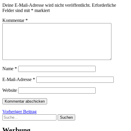
Deine E-Mail-Adresse wird nicht veröffentlicht.
Erforderliche
Felder sind mit
*
markiert
Kommentar
*
Name
*
E-Mail-Adresse
*
Website
Beitragsnavigation
Vorheriger
Vorheriger Beitrag
Suche
Beitrag
Werbung