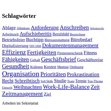
Schlagwörter
Anforderung
Anschreiben
Ablage
Ablenkung
Arbeitsrecht
Aufschieberitis
Berufsbild
Arbeitszeit
Besprechung
Buchtipp
Bürobedarf
Betriebsfeier
Büroausstattung
Dokumentenmanagement
Digitalisierung
DIN 5008
Effizienz
Fertigkeiten
Fitness
Firmengeschenk
Fähigkeiten
Geschäftsbrief
Geschäftsreise
Gehalt
Gesundheit
Kosten
Ordnung
Kollegen
Meeting
Organisation
Prioritäten
Prokrastination
Recht
Schreibtisch
Studie
Termin
Team
Top-Thema
Soft Skills
Work-Life-Balance
Zeit
Weihnachten
Umwelt
Zeitmanagement
Ziel
Arbeiten im Sekretariat