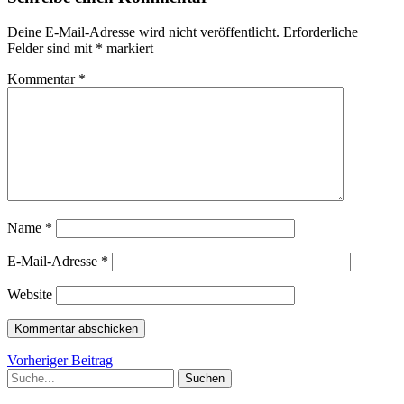
Deine E-Mail-Adresse wird nicht veröffentlicht.
Erforderliche
Felder sind mit
*
markiert
Kommentar
*
Name
*
E-Mail-Adresse
*
Website
Beitragsnavigation
Vorheriger
Vorheriger Beitrag
Suche
Beitrag