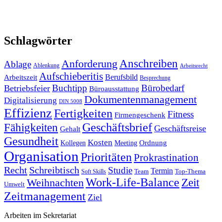
Schlagwörter
Anforderung
Anschreiben
Ablage
Ablenkung
Arbeitsrecht
Aufschieberitis
Berufsbild
Arbeitszeit
Besprechung
Buchtipp
Bürobedarf
Betriebsfeier
Büroausstattung
Dokumentenmanagement
Digitalisierung
DIN 5008
Effizienz
Fertigkeiten
Fitness
Firmengeschenk
Fähigkeiten
Geschäftsbrief
Geschäftsreise
Gehalt
Gesundheit
Kosten
Ordnung
Kollegen
Meeting
Organisation
Prioritäten
Prokrastination
Recht
Schreibtisch
Studie
Termin
Team
Top-Thema
Soft Skills
Work-Life-Balance
Zeit
Weihnachten
Umwelt
Zeitmanagement
Ziel
Arbeiten im Sekretariat