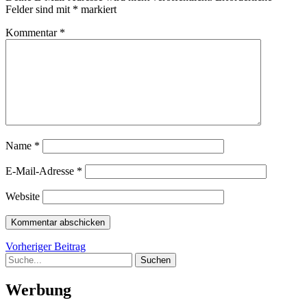
Felder sind mit
*
markiert
Kommentar
*
Name
*
E-Mail-Adresse
*
Website
Beitragsnavigation
Vorheriger
Vorheriger Beitrag
Suche
Beitrag
Werbung