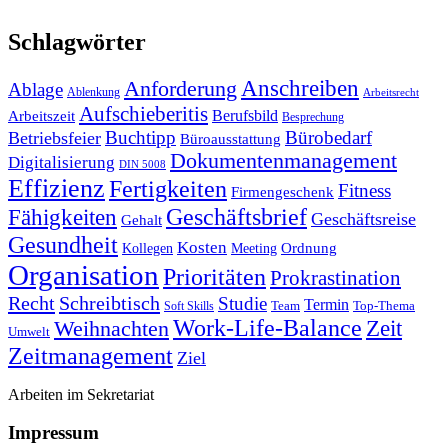
Schlagwörter
Anforderung
Anschreiben
Ablage
Ablenkung
Arbeitsrecht
Aufschieberitis
Berufsbild
Arbeitszeit
Besprechung
Buchtipp
Bürobedarf
Betriebsfeier
Büroausstattung
Dokumentenmanagement
Digitalisierung
DIN 5008
Effizienz
Fertigkeiten
Fitness
Firmengeschenk
Fähigkeiten
Geschäftsbrief
Geschäftsreise
Gehalt
Gesundheit
Kosten
Ordnung
Kollegen
Meeting
Organisation
Prioritäten
Prokrastination
Recht
Schreibtisch
Studie
Termin
Team
Top-Thema
Soft Skills
Work-Life-Balance
Zeit
Weihnachten
Umwelt
Zeitmanagement
Ziel
Arbeiten im Sekretariat
Impressum