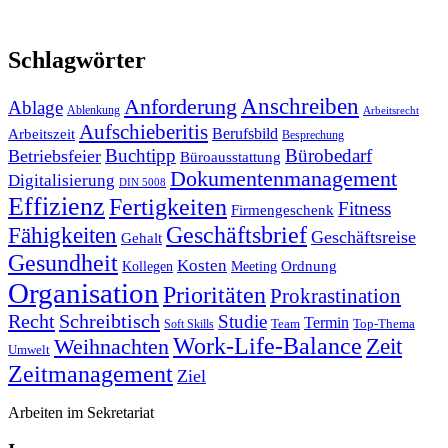
Schlagwörter
Anforderung
Anschreiben
Ablage
Ablenkung
Arbeitsrecht
Aufschieberitis
Berufsbild
Arbeitszeit
Besprechung
Buchtipp
Bürobedarf
Betriebsfeier
Büroausstattung
Dokumentenmanagement
Digitalisierung
DIN 5008
Effizienz
Fertigkeiten
Fitness
Firmengeschenk
Fähigkeiten
Geschäftsbrief
Geschäftsreise
Gehalt
Gesundheit
Kosten
Ordnung
Kollegen
Meeting
Organisation
Prioritäten
Prokrastination
Recht
Schreibtisch
Studie
Termin
Team
Top-Thema
Soft Skills
Work-Life-Balance
Zeit
Weihnachten
Umwelt
Zeitmanagement
Ziel
Arbeiten im Sekretariat