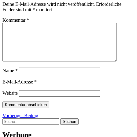
Deine E-Mail-Adresse wird nicht veröffentlicht.
Erforderliche
Felder sind mit
*
markiert
Kommentar
*
Name
*
E-Mail-Adresse
*
Website
Beitragsnavigation
Vorheriger
Vorheriger Beitrag
Suche
Beitrag
Werbung