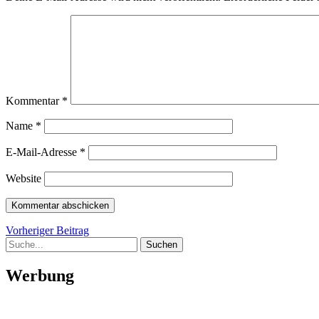
Kommentar
*
Name
*
E-Mail-Adresse
*
Website
Beitragsnavigation
Vorheriger
Vorheriger Beitrag
Suche
Beitrag
Werbung