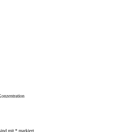
Konzentration
sind mit
*
markiert