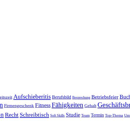
Aufschieberitis
Buch
Betriebsfeier
Berufsbild
itszeit
Besprechung
en
Fähigkeiten
Geschäftsbr
Fitness
Firmengeschenk
Gehalt
on
Recht
Schreibtisch
Studie
Termin
Team
Top-Thema
Um
Soft Skills