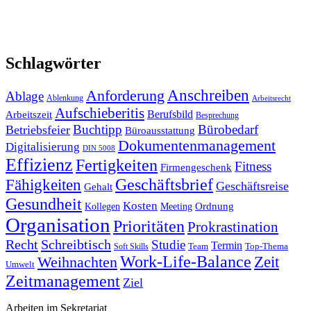
Schlagwörter
Anforderung
Anschreiben
Ablage
Ablenkung
Arbeitsrecht
Aufschieberitis
Berufsbild
Arbeitszeit
Besprechung
Buchtipp
Bürobedarf
Betriebsfeier
Büroausstattung
Dokumentenmanagement
Digitalisierung
DIN 5008
Effizienz
Fertigkeiten
Fitness
Firmengeschenk
Fähigkeiten
Geschäftsbrief
Geschäftsreise
Gehalt
Gesundheit
Kosten
Ordnung
Kollegen
Meeting
Organisation
Prioritäten
Prokrastination
Recht
Schreibtisch
Studie
Termin
Team
Top-Thema
Soft Skills
Work-Life-Balance
Zeit
Weihnachten
Umwelt
Zeitmanagement
Ziel
Arbeiten im Sekretariat