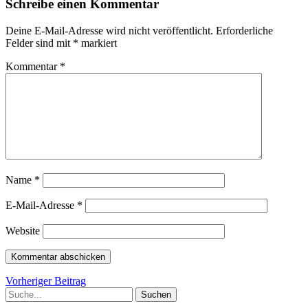
Schreibe einen Kommentar
Deine E-Mail-Adresse wird nicht veröffentlicht.
Erforderliche
Felder sind mit
*
markiert
Kommentar
*
Name
*
E-Mail-Adresse
*
Website
Beitragsnavigation
Vorheriger
Vorheriger Beitrag
Suche
Beitrag