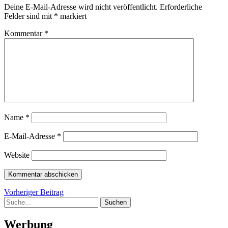
Deine E-Mail-Adresse wird nicht veröffentlicht.
Erforderliche
Felder sind mit
*
markiert
Kommentar
*
Name
*
E-Mail-Adresse
*
Website
Beitragsnavigation
Vorheriger
Vorheriger Beitrag
Suche
Beitrag
Werbung