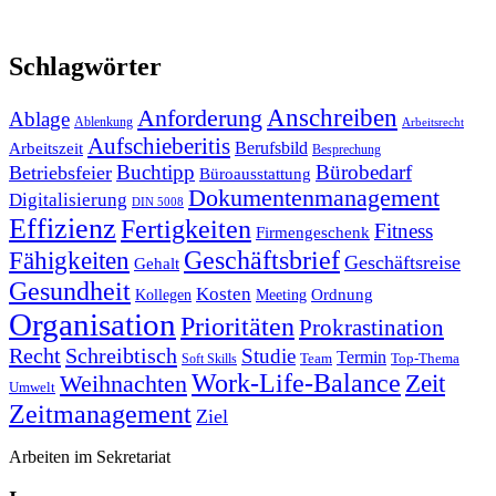
Schlagwörter
Anforderung
Anschreiben
Ablage
Ablenkung
Arbeitsrecht
Aufschieberitis
Berufsbild
Arbeitszeit
Besprechung
Buchtipp
Bürobedarf
Betriebsfeier
Büroausstattung
Dokumentenmanagement
Digitalisierung
DIN 5008
Effizienz
Fertigkeiten
Fitness
Firmengeschenk
Fähigkeiten
Geschäftsbrief
Geschäftsreise
Gehalt
Gesundheit
Kosten
Ordnung
Kollegen
Meeting
Organisation
Prioritäten
Prokrastination
Recht
Schreibtisch
Studie
Termin
Team
Top-Thema
Soft Skills
Work-Life-Balance
Zeit
Weihnachten
Umwelt
Zeitmanagement
Ziel
Arbeiten im Sekretariat