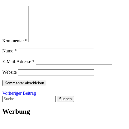
Kommentar
*
Name
*
E-Mail-Adresse
*
Website
Beitragsnavigation
Vorheriger
Vorheriger Beitrag
Suche
Beitrag
Werbung