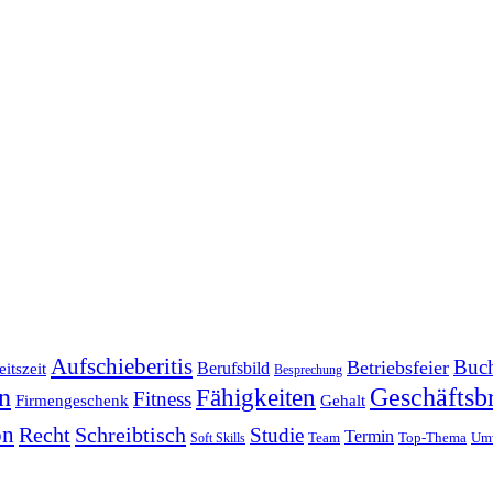
Aufschieberitis
Buch
Betriebsfeier
Berufsbild
itszeit
Besprechung
en
Fähigkeiten
Geschäftsbr
Fitness
Firmengeschenk
Gehalt
on
Recht
Schreibtisch
Studie
Termin
Team
Top-Thema
Um
Soft Skills