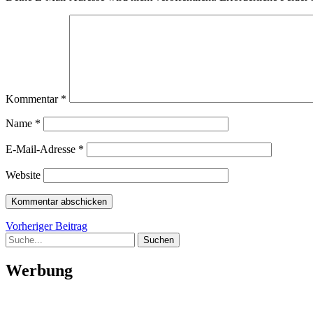
Kommentar
*
Name
*
E-Mail-Adresse
*
Website
Beitragsnavigation
Vorheriger
Vorheriger Beitrag
Suche
Beitrag
Werbung