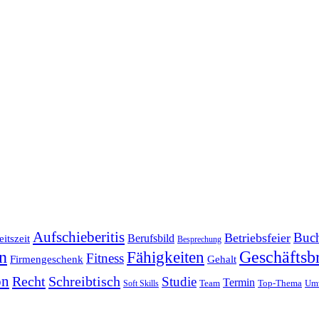
Aufschieberitis
Buch
Betriebsfeier
Berufsbild
itszeit
Besprechung
en
Fähigkeiten
Geschäftsbr
Fitness
Firmengeschenk
Gehalt
on
Recht
Schreibtisch
Studie
Termin
Team
Top-Thema
Um
Soft Skills