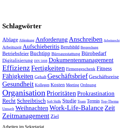
Schlagwörter
Anforderung
Anschreiben
Ablage
Ablenkung
Arbeitsrecht
Aufschieberitis
Berufsbild
Arbeitszeit
Besprechung
Buchtipp
Bürobedarf
Betriebsfeier
Büroausstattung
Dokumentenmanagement
Digitalisierung
DIN 5008
Effizienz
Fertigkeiten
Fitness
Firmengeschenk
Fähigkeiten
Geschäftsbrief
Geschäftsreise
Gehalt
Gesundheit
Kosten
Ordnung
Kollegen
Meeting
Organisation
Prioritäten
Prokrastination
Recht
Schreibtisch
Studie
Termin
Team
Top-Thema
Soft Skills
Work-Life-Balance
Zeit
Weihnachten
Umwelt
Zeitmanagement
Ziel
Arbeiten im Sekretariat