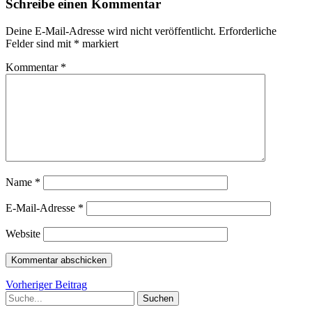
Schreibe einen Kommentar
Deine E-Mail-Adresse wird nicht veröffentlicht.
Erforderliche
Felder sind mit
*
markiert
Kommentar
*
Name
*
E-Mail-Adresse
*
Website
Beitragsnavigation
Vorheriger
Vorheriger Beitrag
Suche
Beitrag