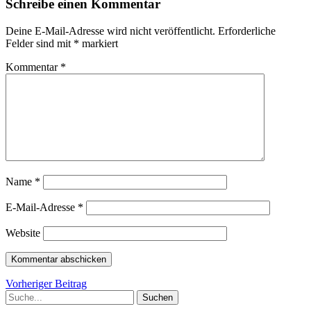
Schreibe einen Kommentar
Deine E-Mail-Adresse wird nicht veröffentlicht.
Erforderliche
Felder sind mit
*
markiert
Kommentar
*
Name
*
E-Mail-Adresse
*
Website
Beitragsnavigation
Vorheriger
Vorheriger Beitrag
Suche
Beitrag