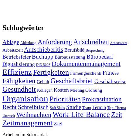
Schlagwörter
Anforderung
Anschreiben
Ablage
Ablenkung
Arbeitsrecht
Aufschieberitis
Berufsbild
Arbeitszeit
Besprechung
Buchtipp
Bürobedarf
Betriebsfeier
Büroausstattung
Dokumentenmanagement
Digitalisierung
DIN 5008
Effizienz
Fertigkeiten
Fitness
Firmengeschenk
Fähigkeiten
Geschäftsbrief
Geschäftsreise
Gehalt
Gesundheit
Kosten
Ordnung
Kollegen
Meeting
Organisation
Prioritäten
Prokrastination
Recht
Schreibtisch
Studie
Termin
Team
Top-Thema
Soft Skills
Work-Life-Balance
Zeit
Weihnachten
Umwelt
Zeitmanagement
Ziel
Arbeiten im Sekretariat