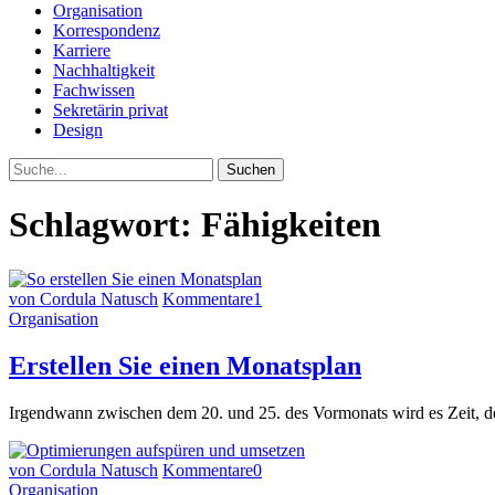
Organisation
Korrespondenz
Karriere
Nachhaltigkeit
Fachwissen
Sekretärin privat
Design
Suche
Schlagwort:
Fähigkeiten
von Cordula Natusch
Kommentare
1
Organisation
Erstellen Sie einen Monatsplan
Irgendwann zwischen dem 20. und 25. des Vormonats wird es Zeit, de
von Cordula Natusch
Kommentare
0
Organisation