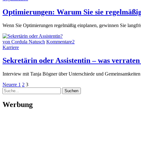
Optimierungen: Warum Sie sie regelmäßig 
Wenn Sie Optimierungen regelmäßig einplanen, gewinnen Sie langfri
von Cordula Natusch
Kommentare
2
Karriere
Sekretärin oder Assistentin – was verrate
Interview mit Tanja Bögner über Unterschiede und Gemeinsamkeiten
Seitennummerierung
Neuere
Seite
Seite
Seite
Neuere
1
2
3
Suche
Beiträge
der
Beiträge
Werbung