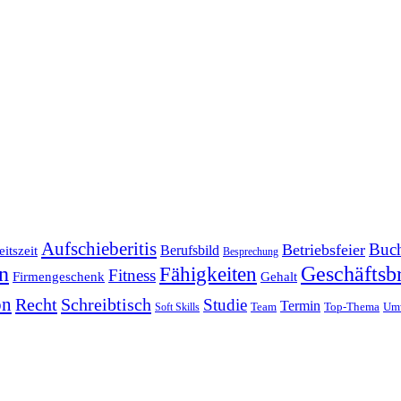
Aufschieberitis
Buch
Betriebsfeier
Berufsbild
itszeit
Besprechung
en
Fähigkeiten
Geschäftsbr
Fitness
Firmengeschenk
Gehalt
on
Recht
Schreibtisch
Studie
Termin
Team
Top-Thema
Um
Soft Skills