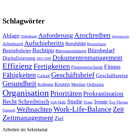
Schlagwörter
Anforderung
Anschreiben
Ablage
Ablenkung
Arbeitsrecht
Aufschieberitis
Berufsbild
Arbeitszeit
Besprechung
Buchtipp
Bürobedarf
Betriebsfeier
Büroausstattung
Dokumentenmanagement
Digitalisierung
DIN 5008
Effizienz
Fertigkeiten
Fitness
Firmengeschenk
Fähigkeiten
Geschäftsbrief
Geschäftsreise
Gehalt
Gesundheit
Kosten
Ordnung
Kollegen
Meeting
Organisation
Prioritäten
Prokrastination
Recht
Schreibtisch
Studie
Termin
Team
Top-Thema
Soft Skills
Work-Life-Balance
Zeit
Weihnachten
Umwelt
Zeitmanagement
Ziel
Arbeiten im Sekretariat