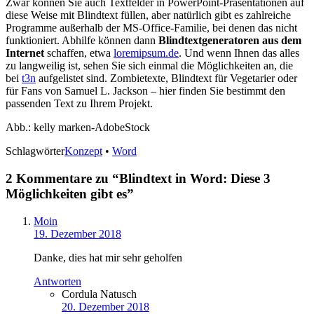
Zwar können Sie auch Textfelder in PowerPoint-Präsentationen auf
diese Weise mit Blindtext füllen, aber natürlich gibt es zahlreiche
Programme außerhalb der MS-Office-Familie, bei denen das nicht
funktioniert. Abhilfe können dann
Blindtextgeneratoren aus dem
Internet
schaffen, etwa
loremipsum.de
. Und wenn Ihnen das alles
zu langweilig ist, sehen Sie sich einmal die Möglichkeiten an, die
bei
t3n
aufgelistet sind. Zombietexte, Blindtext für Vegetarier oder
für Fans von Samuel L. Jackson – hier finden Sie bestimmt den
passenden Text zu Ihrem Projekt.
Abb.: kelly marken-AdobeStock
Schlagwörter
Konzept
•
Word
2 Kommentare zu “
Blindtext in Word: Diese 3
Möglichkeiten gibt es
”
Moin
19. Dezember 2018
Danke, dies hat mir sehr geholfen
Antworten
Cordula Natusch
20. Dezember 2018