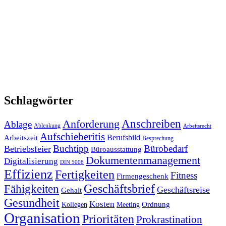
Schlagwörter
Anforderung
Anschreiben
Ablage
Ablenkung
Arbeitsrecht
Aufschieberitis
Berufsbild
Arbeitszeit
Besprechung
Buchtipp
Bürobedarf
Betriebsfeier
Büroausstattung
Dokumentenmanagement
Digitalisierung
DIN 5008
Effizienz
Fertigkeiten
Fitness
Firmengeschenk
Fähigkeiten
Geschäftsbrief
Geschäftsreise
Gehalt
Gesundheit
Kosten
Ordnung
Kollegen
Meeting
Organisation
Prioritäten
Prokrastination