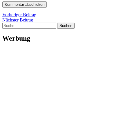
Beitragsnavigation
Vorheriger
Vorheriger Beitrag
Nächster
Beitrag
Nächster Beitrag
Suche
Beitrag
Werbung