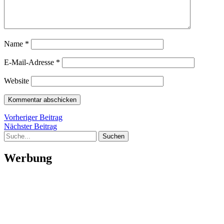
Name
*
E-Mail-Adresse
*
Website
Beitragsnavigation
Vorheriger
Vorheriger Beitrag
Nächster
Beitrag
Nächster Beitrag
Suche
Beitrag
Werbung