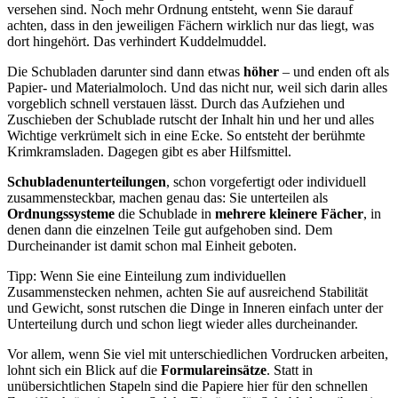
versehen sind. Noch mehr Ordnung entsteht, wenn Sie darauf
achten, dass in den jeweiligen Fächern wirklich nur das liegt, was
dort hingehört. Das verhindert Kuddelmuddel.
Die Schubladen darunter sind dann etwas
höher
– und enden oft als
Papier- und Materialmoloch. Und das nicht nur, weil sich darin alles
vorgeblich schnell verstauen lässt. Durch das Aufziehen und
Zuschieben der Schublade rutscht der Inhalt hin und her und alles
Wichtige verkrümelt sich in eine Ecke. So entsteht der berühmte
Krimkramsladen. Dagegen gibt es aber Hilfsmittel.
Schubladenunterteilungen
, schon vorgefertigt oder individuell
zusammensteckbar, machen genau das: Sie unterteilen als
Ordnungssysteme
die Schublade in
mehrere kleinere Fächer
, in
denen dann die einzelnen Teile gut aufgehoben sind. Dem
Durcheinander ist damit schon mal Einheit geboten.
Tipp: Wenn Sie eine Einteilung zum individuellen
Zusammenstecken nehmen, achten Sie auf ausreichend Stabilität
und Gewicht, sonst rutschen die Dinge in Inneren einfach unter der
Unterteilung durch und schon liegt wieder alles durcheinander.
Vor allem, wenn Sie viel mit unterschiedlichen Vordrucken arbeiten,
lohnt sich ein Blick auf die
Formulareinsätze
. Statt in
unübersichtlichen Stapeln sind die Papiere hier für den schnellen