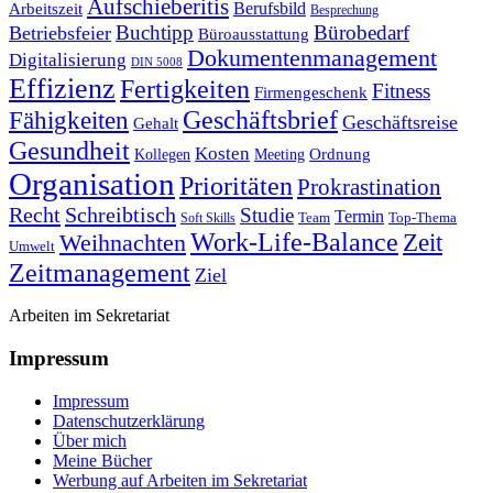
Aufschieberitis
Berufsbild
Arbeitszeit
Besprechung
Buchtipp
Bürobedarf
Betriebsfeier
Büroausstattung
Dokumentenmanagement
Digitalisierung
DIN 5008
Effizienz
Fertigkeiten
Fitness
Firmengeschenk
Fähigkeiten
Geschäftsbrief
Geschäftsreise
Gehalt
Gesundheit
Kosten
Ordnung
Kollegen
Meeting
Organisation
Prioritäten
Prokrastination
Recht
Schreibtisch
Studie
Termin
Team
Top-Thema
Soft Skills
Work-Life-Balance
Zeit
Weihnachten
Umwelt
Zeitmanagement
Ziel
Arbeiten im Sekretariat
Impressum
Impressum
Datenschutzerklärung
Über mich
Meine Bücher
Werbung auf Arbeiten im Sekretariat