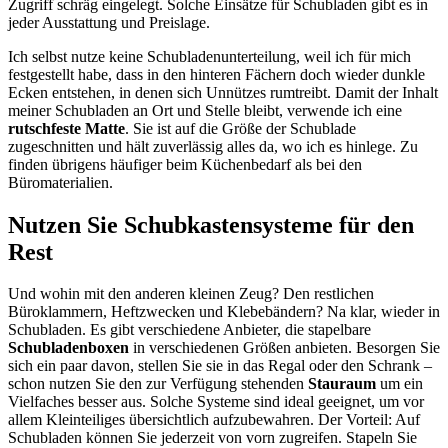
Zugriff schräg eingelegt. Solche Einsätze für Schubladen gibt es in
jeder Ausstattung und Preislage.
Ich selbst nutze keine Schubladenunterteilung, weil ich für mich
festgestellt habe, dass in den hinteren Fächern doch wieder dunkle
Ecken entstehen, in denen sich Unnützes rumtreibt. Damit der Inhalt
meiner Schubladen an Ort und Stelle bleibt, verwende ich eine
rutschfeste Matte
. Sie ist auf die Größe der Schublade
zugeschnitten und hält zuverlässig alles da, wo ich es hinlege. Zu
finden übrigens häufiger beim Küchenbedarf als bei den
Büromaterialien.
Nutzen Sie Schubkastensysteme für den
Rest
Und wohin mit den anderen kleinen Zeug? Den restlichen
Büroklammern, Heftzwecken und Klebebändern? Na klar, wieder in
Schubladen. Es gibt verschiedene Anbieter, die stapelbare
Schubladenboxen
in verschiedenen Größen anbieten. Besorgen Sie
sich ein paar davon, stellen Sie sie in das Regal oder den Schrank –
schon nutzen Sie den zur Verfügung stehenden
Stauraum
um ein
Vielfaches besser aus. Solche Systeme sind ideal geeignet, um vor
allem Kleinteiliges übersichtlich aufzubewahren. Der Vorteil: Auf
Schubladen können Sie jederzeit von vorn zugreifen. Stapeln Sie