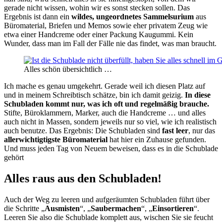
gerade nicht wissen, wohin wir es sonst stecken sollen. Das
Ergebnis ist dann ein
wildes, ungeordnetes Sammelsurium
aus
Büromaterial, Briefen und Memos sowie eher privatem Zeug wie
etwa einer Handcreme oder einer Packung Kaugummi. Kein
Wunder, dass man im Fall der Fälle nie das findet, was man braucht.
Alles schön übersichtlich …
Ich mache es genau umgekehrt. Gerade weil ich diesen Platz auf
und in meinem Schreibtisch schätze, bin ich damit geizig.
In diese
Schubladen kommt nur, was ich oft und regelmäßig brauche.
Stifte, Büroklammern, Marker, auch die Handcreme … und alles
auch nicht in Massen, sondern jeweils nur so viel, wie ich realistisch
auch benutze. Das Ergebnis: Die Schubladen sind
fast leer
, nur das
allerwichtigtigste Büromaterial
hat hier ein Zuhause gefunden.
Und muss jeden Tag von Neuem beweisen, dass es in die Schublade
gehört
Alles raus aus den Schubladen!
Auch der Weg zu leeren und aufgeräumten Schubladen führt über
die Schritte „
Ausmisten
“, „
Saubermachen
“, „
Einsortieren
“.
Leeren Sie also die Schublade komplett aus, wischen Sie sie feucht