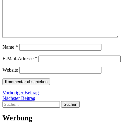
Name
*
E-Mail-Adresse
*
Website
Beitragsnavigation
Vorheriger
Vorheriger Beitrag
Nächster
Beitrag
Nächster Beitrag
Suche
Beitrag
Werbung