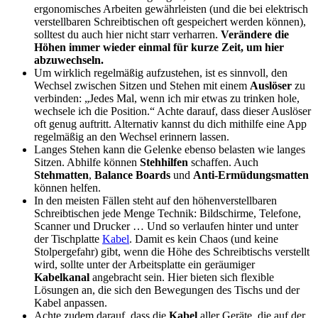
ergonomisches Arbeiten gewährleisten (und die bei elektrisch
verstellbaren Schreibtischen oft gespeichert werden können),
solltest du auch hier nicht starr verharren.
Verändere die
Höhen immer wieder einmal für kurze Zeit, um hier
abzuwechseln.
Um wirklich regelmäßig aufzustehen, ist es sinnvoll, den
Wechsel zwischen Sitzen und Stehen mit einem
Auslöser
zu
verbinden: „Jedes Mal, wenn ich mir etwas zu trinken hole,
wechsele ich die Position.“ Achte darauf, dass dieser Auslöser
oft genug auftritt. Alternativ kannst du dich mithilfe eine App
regelmäßig an den Wechsel erinnern lassen.
Langes Stehen kann die Gelenke ebenso belasten wie langes
Sitzen. Abhilfe können
Stehhilfen
schaffen. Auch
Stehmatten
,
Balance Boards
und
Anti-Ermüdungsmatten
können helfen.
In den meisten Fällen steht auf den höhenverstellbaren
Schreibtischen jede Menge Technik: Bildschirme, Telefone,
Scanner und Drucker … Und so verlaufen hinter und unter
der Tischplatte
Kabel
. Damit es kein Chaos (und keine
Stolpergefahr) gibt, wenn die Höhe des Schreibtischs verstellt
wird, sollte unter der Arbeitsplatte ein geräumiger
Kabelkanal
angebracht sein. Hier bieten sich flexible
Lösungen an, die sich den Bewegungen des Tischs und der
Kabel anpassen.
Achte zudem darauf, dass die
Kabel
aller Geräte, die auf der