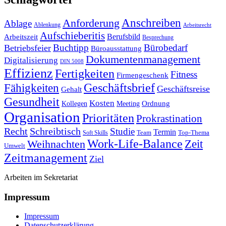
Anforderung
Anschreiben
Ablage
Ablenkung
Arbeitsrecht
Aufschieberitis
Berufsbild
Arbeitszeit
Besprechung
Buchtipp
Bürobedarf
Betriebsfeier
Büroausstattung
Dokumentenmanagement
Digitalisierung
DIN 5008
Effizienz
Fertigkeiten
Fitness
Firmengeschenk
Fähigkeiten
Geschäftsbrief
Geschäftsreise
Gehalt
Gesundheit
Kosten
Ordnung
Kollegen
Meeting
Organisation
Prioritäten
Prokrastination
Recht
Schreibtisch
Studie
Termin
Team
Top-Thema
Soft Skills
Work-Life-Balance
Zeit
Weihnachten
Umwelt
Zeitmanagement
Ziel
Arbeiten im Sekretariat
Impressum
Impressum
Datenschutzerklärung