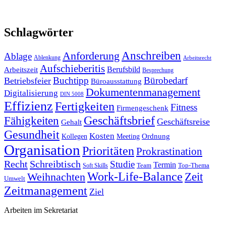
Schlagwörter
Anforderung
Anschreiben
Ablage
Ablenkung
Arbeitsrecht
Aufschieberitis
Berufsbild
Arbeitszeit
Besprechung
Buchtipp
Bürobedarf
Betriebsfeier
Büroausstattung
Dokumentenmanagement
Digitalisierung
DIN 5008
Effizienz
Fertigkeiten
Fitness
Firmengeschenk
Fähigkeiten
Geschäftsbrief
Geschäftsreise
Gehalt
Gesundheit
Kosten
Ordnung
Kollegen
Meeting
Organisation
Prioritäten
Prokrastination
Recht
Schreibtisch
Studie
Termin
Team
Top-Thema
Soft Skills
Work-Life-Balance
Zeit
Weihnachten
Umwelt
Zeitmanagement
Ziel
Arbeiten im Sekretariat