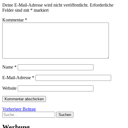
Deine E-Mail-Adresse wird nicht veröffentlicht.
Erforderliche
Felder sind mit
*
markiert
Kommentar
*
Name
*
E-Mail-Adresse
*
Website
Beitragsnavigation
Vorheriger
Vorheriger Beitrag
Suche
Beitrag
Werbung