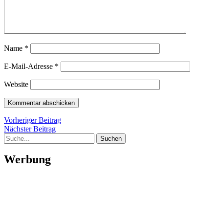
Name
*
E-Mail-Adresse
*
Website
Beitragsnavigation
Vorheriger
Vorheriger Beitrag
Nächster
Beitrag
Nächster Beitrag
Suche
Beitrag
Werbung