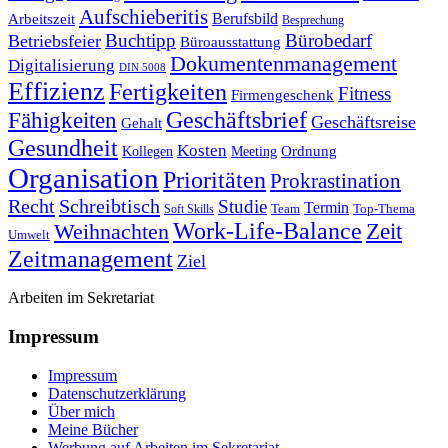
Aufschieberitis
Berufsbild
Arbeitszeit
Besprechung
Buchtipp
Bürobedarf
Betriebsfeier
Büroausstattung
Dokumentenmanagement
Digitalisierung
DIN 5008
Effizienz
Fertigkeiten
Fitness
Firmengeschenk
Fähigkeiten
Geschäftsbrief
Geschäftsreise
Gehalt
Gesundheit
Kosten
Ordnung
Kollegen
Meeting
Organisation
Prioritäten
Prokrastination
Recht
Schreibtisch
Studie
Termin
Team
Top-Thema
Soft Skills
Work-Life-Balance
Zeit
Weihnachten
Umwelt
Zeitmanagement
Ziel
Arbeiten im Sekretariat
Impressum
Impressum
Datenschutzerklärung
Über mich
Meine Bücher
Werbung auf Arbeiten im Sekretariat