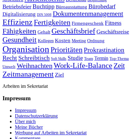
Besprechung
Buchtipp
Bürobedarf
Betriebsfeier
Büroausstattung
Dokumentenmanagement
Digitalisierung
DIN 5008
Effizienz
Fertigkeiten
Fitness
Firmengeschenk
Fähigkeiten
Geschäftsbrief
Geschäftsreise
Gehalt
Gesundheit
Kosten
Ordnung
Kollegen
Meeting
Organisation
Prioritäten
Prokrastination
Recht
Schreibtisch
Studie
Termin
Team
Top-Thema
Soft Skills
Work-Life-Balance
Zeit
Weihnachten
Umwelt
Zeitmanagement
Ziel
Arbeiten im Sekretariat
Impressum
Impressum
Datenschutzerklärung
Über mich
Meine Bücher
Werbung auf Arbeiten im Sekretariat
Kommentare