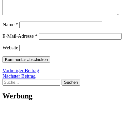
Name
*
E-Mail-Adresse
*
Website
Beitragsnavigation
Vorheriger
Vorheriger Beitrag
Nächster
Beitrag
Nächster Beitrag
Suche
Beitrag
Werbung