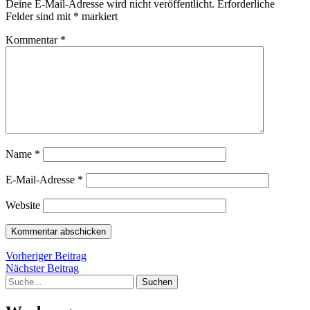
Deine E-Mail-Adresse wird nicht veröffentlicht.
Erforderliche
Felder sind mit
*
markiert
Kommentar
*
Name
*
E-Mail-Adresse
*
Website
Beitragsnavigation
Vorheriger
Vorheriger Beitrag
Nächster
Beitrag
Nächster Beitrag
Suche
Beitrag