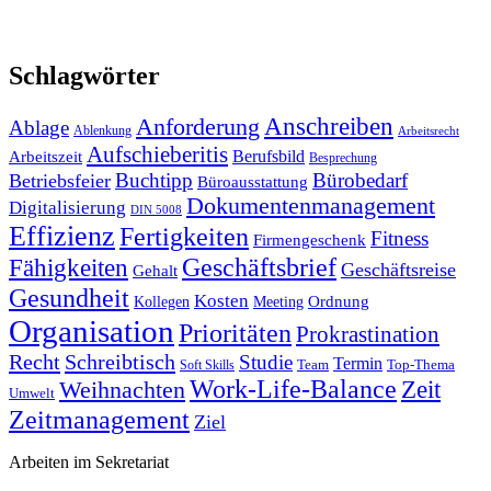
Schlagwörter
Anforderung
Anschreiben
Ablage
Ablenkung
Arbeitsrecht
Aufschieberitis
Berufsbild
Arbeitszeit
Besprechung
Buchtipp
Bürobedarf
Betriebsfeier
Büroausstattung
Dokumentenmanagement
Digitalisierung
DIN 5008
Effizienz
Fertigkeiten
Fitness
Firmengeschenk
Fähigkeiten
Geschäftsbrief
Geschäftsreise
Gehalt
Gesundheit
Kosten
Ordnung
Kollegen
Meeting
Organisation
Prioritäten
Prokrastination
Recht
Schreibtisch
Studie
Termin
Team
Top-Thema
Soft Skills
Work-Life-Balance
Zeit
Weihnachten
Umwelt
Zeitmanagement
Ziel
Arbeiten im Sekretariat