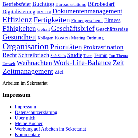
Buchtipp
Bürobedarf
Betriebsfeier
Büroausstattung
Dokumentenmanagement
Digitalisierung
DIN 5008
Effizienz
Fertigkeiten
Fitness
Firmengeschenk
Fähigkeiten
Geschäftsbrief
Geschäftsreise
Gehalt
Gesundheit
Kosten
Ordnung
Kollegen
Meeting
Organisation
Prioritäten
Prokrastination
Recht
Schreibtisch
Studie
Termin
Team
Top-Thema
Soft Skills
Work-Life-Balance
Zeit
Weihnachten
Umwelt
Zeitmanagement
Ziel
Arbeiten im Sekretariat
Impressum
Impressum
Datenschutzerklärung
Über mich
Meine Bücher
Werbung auf Arbeiten im Sekretariat
Kommentare