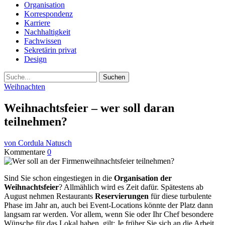
Organisation
Korrespondenz
Karriere
Nachhaltigkeit
Fachwissen
Sekretärin privat
Design
Suche
Weihnachten
Weihnachtsfeier – wer soll daran
teilnehmen?
von Cordula Natusch
Kommentare
0
Sind Sie schon eingestiegen in die
Organisation der
Weihnachtsfeier
? Allmählich wird es Zeit dafür. Spätestens ab
August nehmen Restaurants
Reservierungen
für diese turbulente
Phase im Jahr an, auch bei Event-Locations könnte der Platz dann
langsam rar werden. Vor allem, wenn Sie oder Ihr Chef besondere
Wünsche für das Lokal haben, gilt: Je früher Sie sich an die Arbeit