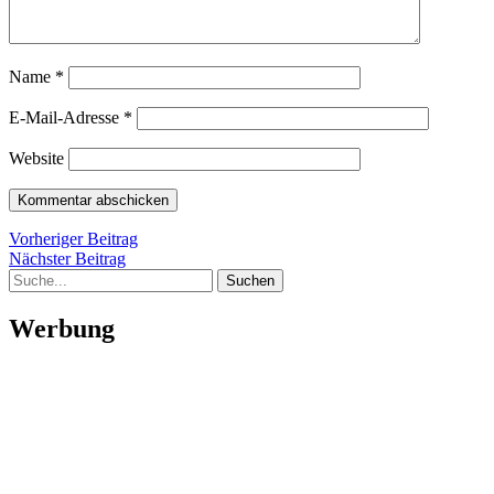
Name
*
E-Mail-Adresse
*
Website
Beitragsnavigation
Vorheriger
Vorheriger Beitrag
Nächster
Beitrag
Nächster Beitrag
Suche
Beitrag
Werbung