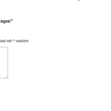
ungen
”
sind mit
*
markiert