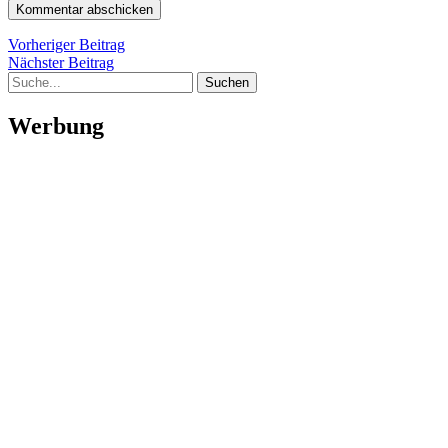
Beitragsnavigation
Vorheriger
Vorheriger Beitrag
Nächster
Beitrag
Nächster Beitrag
Suche
Beitrag
Werbung