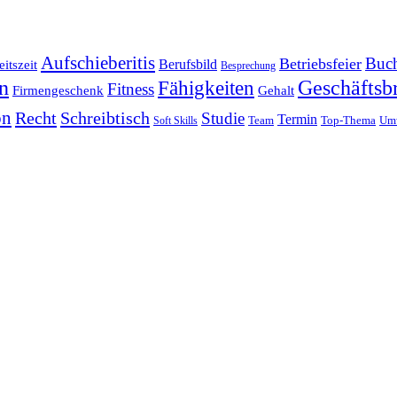
Aufschieberitis
Buch
Betriebsfeier
Berufsbild
itszeit
Besprechung
en
Fähigkeiten
Geschäftsbr
Fitness
Firmengeschenk
Gehalt
on
Recht
Schreibtisch
Studie
Termin
Team
Top-Thema
Um
Soft Skills