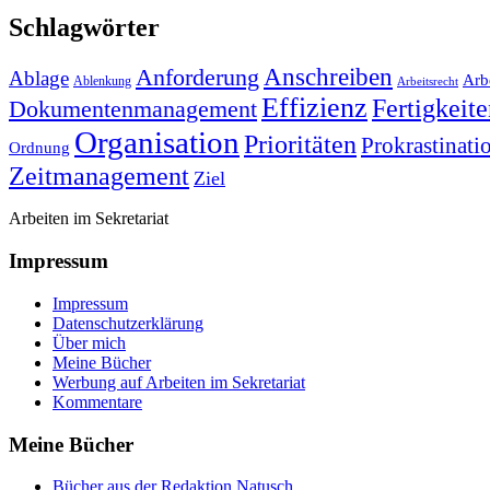
Schlagwörter
Anforderung
Anschreiben
Ablage
Arbe
Ablenkung
Arbeitsrecht
Effizienz
Fertigkeit
Dokumentenmanagement
Organisation
Prioritäten
Prokrastinati
Ordnung
Zeitmanagement
Ziel
Arbeiten im Sekretariat
Impressum
Impressum
Datenschutzerklärung
Über mich
Meine Bücher
Werbung auf Arbeiten im Sekretariat
Kommentare
Meine Bücher
Bücher aus der Redaktion Natusch