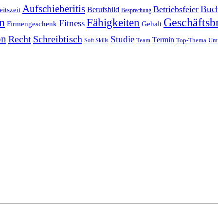
Aufschieberitis
Buch
Betriebsfeier
Berufsbild
itszeit
Besprechung
en
Fähigkeiten
Geschäftsbr
Fitness
Firmengeschenk
Gehalt
on
Recht
Schreibtisch
Studie
Termin
Team
Top-Thema
Um
Soft Skills