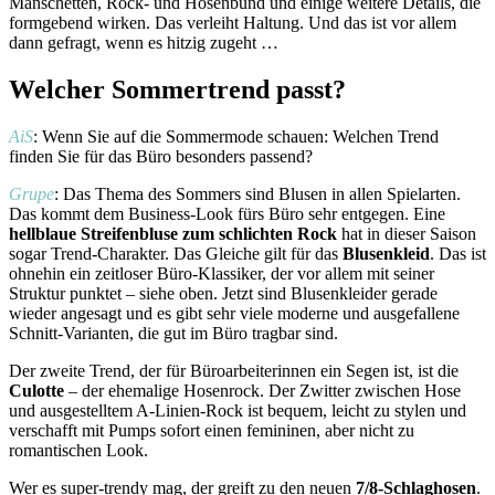
Manschetten, Rock- und Hosenbund und einige weitere Details, die
formgebend wirken. Das verleiht Haltung. Und das ist vor allem
dann gefragt, wenn es hitzig zugeht …
Welcher Sommertrend passt?
AiS
: Wenn Sie auf die Sommermode schauen: Welchen Trend
finden Sie für das Büro besonders passend?
Grupe
: Das Thema des Sommers sind Blusen in allen Spielarten.
Das kommt dem Business-Look fürs Büro sehr entgegen. Eine
hellblaue Streifenbluse zum schlichten Rock
hat in dieser Saison
sogar Trend-Charakter. Das Gleiche gilt für das
Blusenkleid
. Das ist
ohnehin ein zeitloser Büro-Klassiker, der vor allem mit seiner
Struktur punktet – siehe oben. Jetzt sind Blusenkleider gerade
wieder angesagt und es gibt sehr viele moderne und ausgefallene
Schnitt-Varianten, die gut im Büro tragbar sind.
Der zweite Trend, der für Büroarbeiterinnen ein Segen ist, ist die
Culotte
– der ehemalige Hosenrock. Der Zwitter zwischen Hose
und ausgestelltem A-Linien-Rock ist bequem, leicht zu stylen und
verschafft mit Pumps sofort einen femininen, aber nicht zu
romantischen Look.
Wer es super-trendy mag, der greift zu den neuen
7/8-Schlaghosen
.