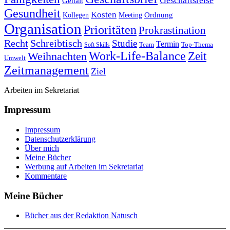
Gehalt
Gesundheit
Kosten
Ordnung
Kollegen
Meeting
Organisation
Prioritäten
Prokrastination
Recht
Schreibtisch
Studie
Termin
Team
Top-Thema
Soft Skills
Work-Life-Balance
Zeit
Weihnachten
Umwelt
Zeitmanagement
Ziel
Arbeiten im Sekretariat
Impressum
Impressum
Datenschutzerklärung
Über mich
Meine Bücher
Werbung auf Arbeiten im Sekretariat
Kommentare
Meine Bücher
Bücher aus der Redaktion Natusch