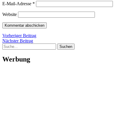
E-Mail-Adresse
*
Website
Beitragsnavigation
Vorheriger
Vorheriger Beitrag
Nächster
Beitrag
Nächster Beitrag
Suche
Beitrag
Werbung