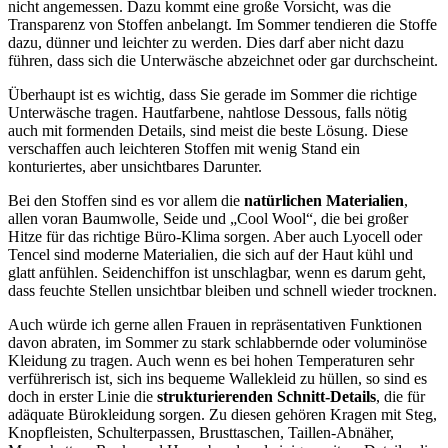
nicht angemessen. Dazu kommt eine große Vorsicht, was die
Transparenz von Stoffen anbelangt. Im Sommer tendieren die Stoffe
dazu, dünner und leichter zu werden. Dies darf aber nicht dazu
führen, dass sich die Unterwäsche abzeichnet oder gar durchscheint.
Überhaupt ist es wichtig, dass Sie gerade im Sommer die richtige
Unterwäsche tragen. Hautfarbene, nahtlose Dessous, falls nötig
auch mit formenden Details, sind meist die beste Lösung. Diese
verschaffen auch leichteren Stoffen mit wenig Stand ein
konturiertes, aber unsichtbares Darunter.
Bei den Stoffen sind es vor allem die
natürlichen Materialien
,
allen voran Baumwolle, Seide und „Cool Wool“, die bei großer
Hitze für das richtige Büro-Klima sorgen. Aber auch Lyocell oder
Tencel sind moderne Materialien, die sich auf der Haut kühl und
glatt anfühlen. Seidenchiffon ist unschlagbar, wenn es darum geht,
dass feuchte Stellen unsichtbar bleiben und schnell wieder trocknen.
Auch würde ich gerne allen Frauen in repräsentativen Funktionen
davon abraten, im Sommer zu stark schlabbernde oder voluminöse
Kleidung zu tragen. Auch wenn es bei hohen Temperaturen sehr
verführerisch ist, sich ins bequeme Wallekleid zu hüllen, so sind es
doch in erster Linie die
strukturierenden Schnitt-Details
, die für
adäquate Bürokleidung sorgen. Zu diesen gehören Kragen mit Steg,
Knopfleisten, Schulterpassen, Brusttaschen, Taillen-Abnäher,