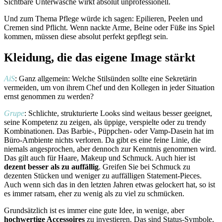
Sichtbare Unterwäsche wirkt absolut unprofessionell.
Und zum Thema Pflege würde ich sagen: Epilieren, Peelen und
Cremen sind Pflicht. Wenn nackte Arme, Beine oder Füße ins Spiel
kommen, müssen diese absolut perfekt gepflegt sein.
Kleidung, die das eigene Image stärkt
AiS
: Ganz allgemein: Welche Stilsünden sollte eine Sekretärin
vermeiden, um von ihrem Chef und den Kollegen in jeder Situation
ernst genommen zu werden?
Grupe
: Schlichte, strukturierte Looks sind weitaus besser geeignet,
seine Kompetenz zu zeigen, als üppige, verspielte oder zu trendy
Kombinationen. Das Barbie-, Püppchen- oder Vamp-Dasein hat im
Büro-Ambiente nichts verloren. Da gibt es eine feine Linie, die
niemals angesprochen, aber dennoch zur Kenntnis genommen wird.
Das gilt auch für Haare, Makeup und Schmuck. Auch hier ist
dezent besser als zu auffällig
. Greifen Sie bei Schmuck zu
dezenten Stücken und weniger zu auffälligen Statement-Pieces.
Auch wenn sich das in den letzten Jahren etwas gelockert hat, so ist
es immer ratsam, eher zu wenig als zu viel zu schmücken.
Grundsätzlich ist es immer eine gute Idee, in wenige, aber
hochwertige Accessoires
zu investieren. Das sind Status-Symbole,