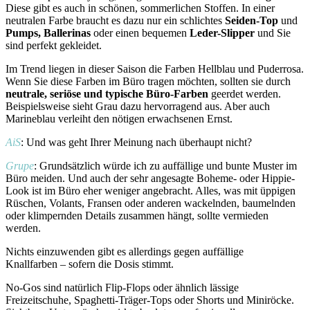
Diese gibt es auch in schönen, sommerlichen Stoffen. In einer
neutralen Farbe braucht es dazu nur ein schlichtes
Seiden-Top
und
Pumps, Ballerinas
oder einen bequemen
Leder-Slipper
und Sie
sind perfekt gekleidet.
Im Trend liegen in dieser Saison die Farben Hellblau und Puderrosa.
Wenn Sie diese Farben im Büro tragen möchten, sollten sie durch
neutrale, seriöse und typische Büro-Farben
geerdet werden.
Beispielsweise sieht Grau dazu hervorragend aus. Aber auch
Marineblau verleiht den nötigen erwachsenen Ernst.
AiS
: Und was geht Ihrer Meinung nach überhaupt nicht?
Grupe
: Grundsätzlich würde ich zu auffällige und bunte Muster im
Büro meiden. Und auch der sehr angesagte Boheme- oder Hippie-
Look ist im Büro eher weniger angebracht. Alles, was mit üppigen
Rüschen, Volants, Fransen oder anderen wackelnden, baumelnden
oder klimpernden Details zusammen hängt, sollte vermieden
werden.
Nichts einzuwenden gibt es allerdings gegen auffällige
Knallfarben – sofern die Dosis stimmt.
No-Gos sind natürlich Flip-Flops oder ähnlich lässige
Freizeitschuhe, Spaghetti-Träger-Tops oder Shorts und Miniröcke.